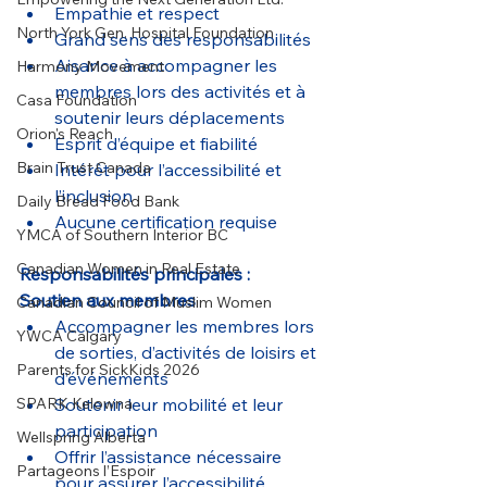
Empathie et respect
North York Gen. Hospital Foundation
Grand sens des responsabilités
Aisance à accompagner les 
Harmony Movement
membres lors des activités et à 
Casa Foundation
soutenir leurs déplacements
Orion's Reach
Esprit d’équipe et fiabilité
Brain Trust Canada
Intérêt pour l’accessibilité et 
l’inclusion
Daily Bread Food Bank
Aucune certification requise
YMCA of Southern Interior BC
Canadian Women in Real Estate
Responsabilités principales :
Soutien aux membres
Canadian Council of Muslim Women
Accompagner les membres lors 
YWCA Calgary
de sorties, d’activités de loisirs et 
Parents for SickKids 2026
d’événements
SPARK Kelowna
Soutenir leur mobilité et leur 
participation
Wellspring Alberta
Offrir l’assistance nécessaire 
Partageons l’Espoir
pour assurer l’accessibilité