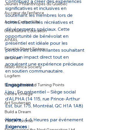
Contribuez à créer des expériences 
Jeunes Philanthropes du Québec
significatives et inclusives en 
Au cœur de l’enfance
soutenant les membres lors de 
Action Centre-Ville
sorties, d’activités récréatives et 
d’événements spéciaux. Cette 
UrbaNature Éducation
opportunité de bénévolat en 
APARL
présentiel est idéale pour les 
Société Street Sisters
personnes bienveillantes souhaitant 
avoir un impact direct tout en 
Le Livart
acquérant une expérience précieuse 
Niteo Africa Society
en soutien communautaire.
Logifem
Engagement :
Société Parkland Turning Points
Lieu : En présentiel – Siège social 
Centre Oméga
d’ALPHA (14 115, rue Prince-Arthur 
Art Souterrain
Est, bur. 175, Montréal, QC H1A 1A8)
Build a Dream
Horaire : 
4-6 Heures par événement
YWCA Toronto
Exigences :
Empowering the Next Generation Ltd.