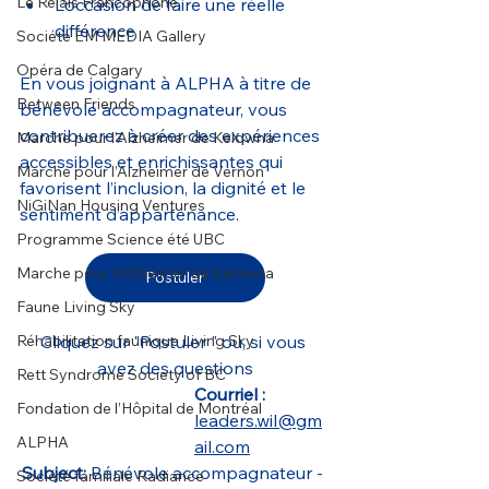
Le Relais Francophone
L’occasion de faire une réelle 
différence
Société EM MEDIA Gallery
Opéra de Calgary
En vous joignant à ALPHA à titre de 
Between Friends
bénévole accompagnateur, vous 
contribuerez à créer des expériences 
Marche pour l’Alzheimer de Kelowna
accessibles et enrichissantes qui 
Marche pour l’Alzheimer de Vernon
favorisent l’inclusion, la dignité et le 
NiGiNan Housing Ventures
sentiment d’appartenance.
Programme Science été UBC
Marche pour l’Alzheimer de Kelowna
Postuler
Faune Living Sky
Réhabilitation faunique Living Sky
Cliquez sur "Postuler " ou, si vous 
avez des questions
Rett Syndrome Society of BC
Courriel : 
Fondation de l’Hôpital de Montréal
leaders.wil@gm
ALPHA
ail.com
Subject:
 Bénévole accompagnateur - 
Société familiale Radiance