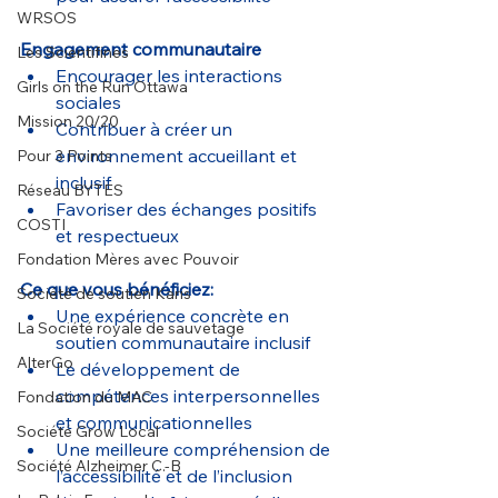
WRSOS
Engagement communautaire
Les Scientifines
Encourager les interactions 
Girls on the Run Ottawa
sociales
Mission 20/20
Contribuer à créer un 
environnement accueillant et 
Pour 3 Points
inclusif
Réseau BYTES
Favoriser des échanges positifs 
COSTI
et respectueux
Fondation Mères avec Pouvoir
Ce que vous bénéficiez:
Société de soutien Karis
Une expérience concrète en 
La Société royale de sauvetage
soutien communautaire inclusif
AlterGo
Le développement de 
compétences interpersonnelles 
Fondation du MAC
et communicationnelles
Société Grow Local
Une meilleure compréhension de 
Société Alzheimer C.-B
l’accessibilité et de l’inclusion