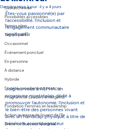
Dernière mise à jour :
il y a 4 jours
Saskatchewan
Êtes-vous passionné(e) par 
Possibilités accessibles
l’accessibilité, l’inclusion et 
Temps plein
l’engagement communautaire 
significatif?
Temps partiel
Occasionnel
Événement ponctuel
En personne
À distance
Hybride
Société canadienne du cancer
Joignez-vous à ALPHA, un 
organisme montréalais dédié à 
Programme Leaders émergents
promouvoir l’autonomie, l’inclusion et 
Fondation Femmes en leadership
le bien-être des personnes vivant 
Action jeunesse de l'ouest de l'île
avec un handicap physique, à titre de 
bénévole accompagnateur. 
Dress for Success Montréal