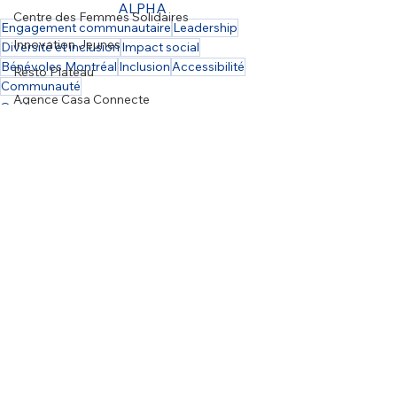
ALPHA
Centre des Femmes Solidaires
Engagement communautaire
Leadership
Innovation Jeunes
Diversité et inclusion
Impact social
Bénévoles Montréal
Inclusion
Accessibilité
Resto Plateau
Communauté
Agence Casa Connecte
Québec
Possibilités accessibles
Temps partiel
Voir tout
Posts récents