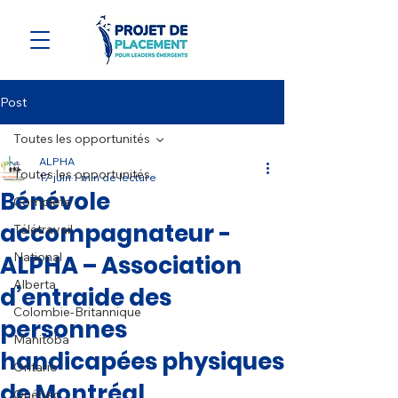
Post
Toutes les opportunités
ALPHA
Toutes les opportunités
17 juin
1 min de lecture
Bénévole
Complète
accompagnateur -
Télétravail
National
ALPHA – Association
Alberta
d’entraide des
Colombie-Britannique
personnes
Manitoba
handicapées physiques
Ontario
de Montréal
Québec