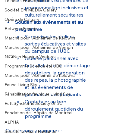
Soutenir des expériences de 
Le Relais Francophone
programmation inclusives et 
Société EM MEDIA Gallery
culturellement sécuritaires
Opéra de Calgary
Soutien aux événements et au 
Between Friends
programme
Superviser les ateliers, 
Marche pour l’Alzheimer de Kelowna
sorties éducatives et visites 
Marche pour l’Alzheimer de Vernon
du campus de l’UBC
NiGiNan Housing Ventures
Aider le personnel avec 
l’installation et le démontage 
Programme Science été UBC
des ateliers, la préparation 
Marche pour l’Alzheimer de Kelowna
des repas, la photographie 
Faune Living Sky
et les événements de 
Réhabilitation faunique Living Sky
graduation des étudiants
Contribuer au bon 
Rett Syndrome Society of BC
déroulement quotidien du 
Fondation de l’Hôpital de Montréal
programme
ALPHA
Ce que vous y gagnerez :
Société familiale Radiance