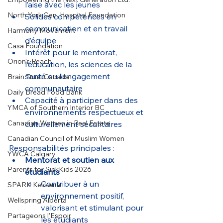
l’aise avec les jeunes
North York Gen. Hospital Foundation
Solides compétences en 
communication et en travail 
Harmony Movement
d’équipe
Casa Foundation
Intérêt pour le mentorat, 
Orion's Reach
l’éducation, les sciences de la 
santé ou l’engagement 
Brain Trust Canada
communautaire
Daily Bread Food Bank
Capacité à participer dans des 
YMCA of Southern Interior BC
environnements respectueux et 
Canadian Women in Real Estate
culturellement sécuritaires
Canadian Council of Muslim Women
Responsabilités principales :
YWCA Calgary
Mentorat et soutien aux 
Parents for SickKids 2026
étudiants
Contribuer à un 
SPARK Kelowna
environnement positif, 
Wellspring Alberta
valorisant et stimulant pour 
Partageons l’Espoir
les étudiants