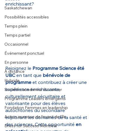
enrichissant?
Saskatchewan
Possibilités accessibles
Temps plein
Temps partiel
Occasionnel
Événement ponctuel
En personne
Rejoignez le 
Programme Science été 
À distance
UBC
 en tant que 
bénévole de 
Hybride
programme
 et contribuez à créer une 
expérience enrichissante, 
Société canadienne du cancer
culturellement sécuritaire et 
Programme Leaders émergents
valorisante pour des élèves 
Fondation Femmes en leadership
autochtones du secondaire 
Action jeunesse de l'ouest de l'île
explorant les domaines de la santé et 
des sciences. Cette opportunité 
en 
Dress for Success Montréal