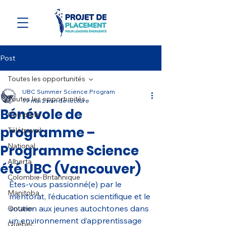
Post
Toutes les opportunités
UBC Summer Science Program
Toutes les opportunités
19 mai
2 min de lecture
Bénévole de
Complète
programme –
Télétravail
National
Programme Science
Alberta
été UBC (Vancouver)
Colombie-Britannique
Êtes-vous passionné(e) par le 
Manitoba
mentorat, l’éducation scientifique et le 
soutien aux jeunes autochtones dans 
Ontario
un environnement d’apprentissage 
Québec