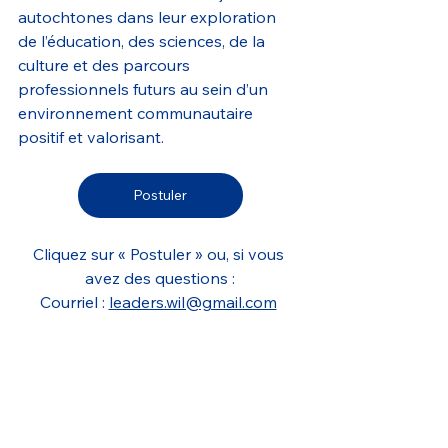
autochtones dans leur exploration 
de l’éducation, des sciences, de la 
culture et des parcours 
professionnels futurs au sein d’un 
environnement communautaire 
positif et valorisant.
Postuler
Cliquez sur « Postuler » ou, si vous 
avez des questions :
Courriel : 
leaders.wil@gmail.com
Sujet: Bénévole de programme 
Programme Science été UBC 
Vancouver
Engagement communautaire
Leadership
Mentorat
Éducation
Programmes jeunesse