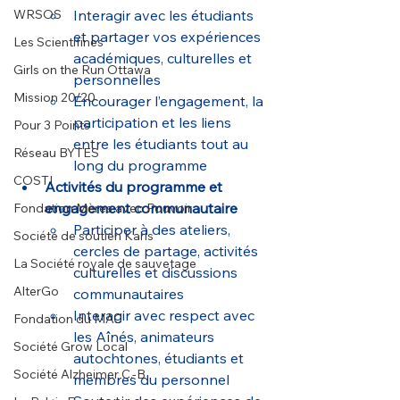
WRSOS
Interagir avec les étudiants 
et partager vos expériences 
Les Scientifines
académiques, culturelles et 
Girls on the Run Ottawa
personnelles
Mission 20/20
Encourager l’engagement, la 
participation et les liens 
Pour 3 Points
entre les étudiants tout au 
Réseau BYTES
long du programme
COSTI
Activités du programme et 
engagement communautaire
Fondation Mères avec Pouvoir
Participer à des ateliers, 
Société de soutien Karis
cercles de partage, activités 
La Société royale de sauvetage
culturelles et discussions 
AlterGo
communautaires
Interagir avec respect avec 
Fondation du MAC
les Aînés, animateurs 
Société Grow Local
autochtones, étudiants et 
Société Alzheimer C.-B
membres du personnel