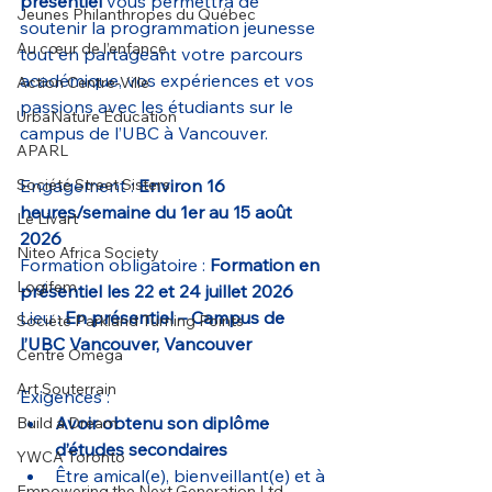
présentiel
 vous permettra de 
Jeunes Philanthropes du Québec
soutenir la programmation jeunesse 
Au cœur de l’enfance
tout en partageant votre parcours 
académique, vos expériences et vos 
Action Centre-Ville
passions avec les étudiants sur le 
UrbaNature Éducation
campus de l’UBC à Vancouver.
APARL
Société Street Sisters
Engagement : 
Environ 16 
heures/semaine du 1er au 15 août 
Le Livart
2026
Niteo Africa Society
Formation obligatoire : 
Formation en 
Logifem
présentiel les 22 et 24 juillet 2026
Lieu : 
En présentiel – Campus de 
Société Parkland Turning Points
l’UBC Vancouver, Vancouver
Centre Oméga
Art Souterrain
Exigences :
Avoir obtenu son diplôme 
Build a Dream
d’études secondaires
YWCA Toronto
Être amical(e), bienveillant(e) et à 
Empowering the Next Generation Ltd.