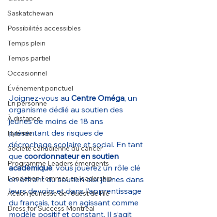
Saskatchewan
Possibilités accessibles
Temps plein
Temps partiel
Occasionnel
Événement ponctuel
Joignez-vous au 
Centre Oméga
, un 
En personne
organisme dédié au soutien des 
À distance
jeunes de moins de 18 ans 
présentant des risques de 
Hybride
décrochage scolaire et social. En tant 
Société canadienne du cancer
que 
coordonnateur en soutien 
Programme Leaders émergents
académique
, vous jouerez un rôle clé 
Fondation Femmes en leadership
en offrant du soutien aux jeunes dans 
leurs devoirs et dans l’apprentissage 
Action jeunesse de l'ouest de l'île
du français, tout en agissant comme 
Dress for Success Montréal
modèle positif et constant. Il s’agit 