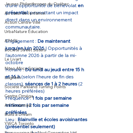
Jeunes Philanthropes du Québec
d’une opportunité de bénévolat 
en 
présentiel
, permettant un impact 
Au cœur de l’enfance
direct dans un environnement 
Action Centre-Ville
communautaire.
UrbaNature Éducation
APARL
Engagement : 
De maintenant 
jusqu’en juin 2026
 | Opportunités à 
Société Street Sisters
l’automne 2026 à partir de la mi-
Le Livart
octobre
Niteo Africa Society
Horaire : 
Du lundi au jeudi entre 15 h 
et 16 h
 (selon l’heure de fin des 
Logifem
classes), 
séances de 1 à 2 heures
 (2 
Société Parkland Turning Points
heures préférées)
Centre Oméga
Fréquence : 
1 fois par semaine 
minimum | 2 fois par semaine 
Art Souterrain
préférées
Build a Dream
Lieu : 
Blainville et écoles avoisinantes 
YWCA Toronto
(présentiel seulement)
Empowering the Next Generation Ltd.