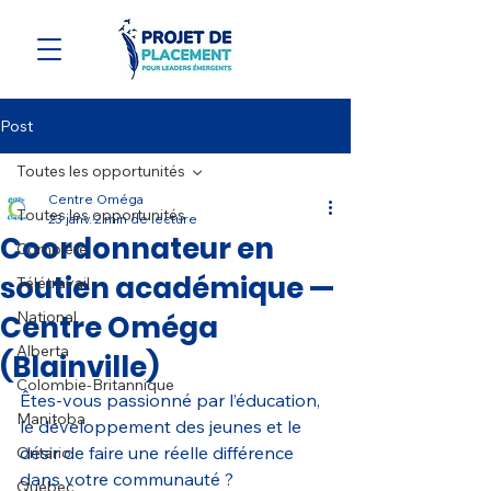
Post
Toutes les opportunités
Centre Oméga
Toutes les opportunités
23 janv.
2 min de lecture
Coordonnateur en
Complète
soutien académique —
Télétravail
National
Centre Oméga
Alberta
(Blainville)
Colombie-Britannique
Êtes-vous passionné par l’éducation, 
Manitoba
le développement des jeunes et le 
désir de faire une réelle différence 
Ontario
dans votre communauté ?
Québec