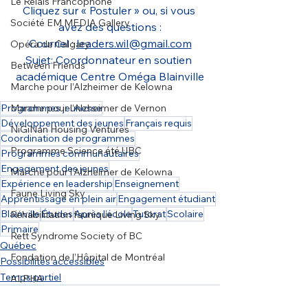
Le Relais Francophone
Cliquez sur « Postuler » ou, si vous 
Société EM MEDIA Gallery
avez des questions :
Courriel : 
leaders.wil@gmail.com
Opéra de Calgary
Sujet: Coordonnateur en soutien 
Between Friends
académique Centre Oméga Blainville
Marche pour l’Alzheimer de Kelowna
Marche pour l’Alzheimer de Vernon
Programmes jeunesse
Développement des jeunes
Français requis
NiGiNan Housing Ventures
Coordination de programmes
Programme Science été UBC
Programmes communautaires
Engagement des jeunes
Marche pour l’Alzheimer de Kelowna
Expérience en leadership
Enseignement
Faune Living Sky
Apprentissage en plein air
Engagement étudiant
Blainville
Études
Après l’école
Tutorat
Scolaire
Réhabilitation faunique Living Sky
Primaire
Rett Syndrome Society of BC
Québec
Fondation de l’Hôpital de Montréal
Possibilités accessibles
Temps partiel
ALPHA
Société familiale Radiance