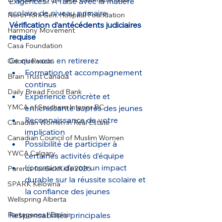
Exigences : À l’aise avec la matière 
scolaire de niveau primaire
North York Gen. Hospital Foundation
Vérification d’antécédents judiciaires 
Harmony Movement
requise
Casa Foundation
Ce que vous en retirerez
Orion's Reach
Formation et accompagnement 
Brain Trust Canada
continus
Daily Bread Food Bank
Expérience concrète et 
YMCA of Southern Interior BC
enrichissante auprès des jeunes
Reconnaissance de votre 
Canadian Women in Real Estate
implication
Canadian Council of Muslim Women
Possibilité de participer à 
YWCA Calgary
certaines activités d’équipe
L’occasion d’avoir un impact 
Parents for SickKids 2026
durable sur la réussite scolaire et 
SPARK Kelowna
la confiance des jeunes
Wellspring Alberta
Partageons l’Espoir
Responsabilités principales