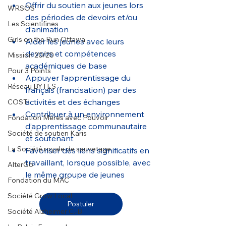
Offrir du soutien aux jeunes lors 
WRSOS
des périodes de devoirs et/ou 
Les Scientifines
d’animation
Girls on the Run Ottawa
Aider les jeunes avec leurs 
devoirs et compétences 
Mission 20/20
académiques de base
Pour 3 Points
Appuyer l’apprentissage du 
Réseau BYTES
français (francisation) par des 
activités et des échanges
COSTI
Contribuer à un environnement 
Fondation Mères avec Pouvoir
d’apprentissage communautaire 
Société de soutien Karis
et soutenant
La Société royale de sauvetage
Favoriser des liens significatifs en 
travaillant, lorsque possible, avec 
AlterGo
le même groupe de jeunes
Fondation du MAC
Société Grow Local
Postuler
Société Alzheimer C.-B