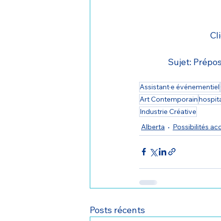
Cl
Sujet: Prépo
Assistant·e événementiel
Art Contemporain
hospita
Industrie Créative
Alberta
Possibilités ac
Posts récents