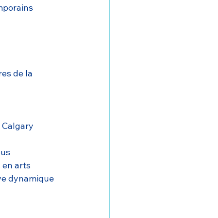
emporains
s
es de la 
 
e Calgary
ous 
en arts 
ve dynamique 