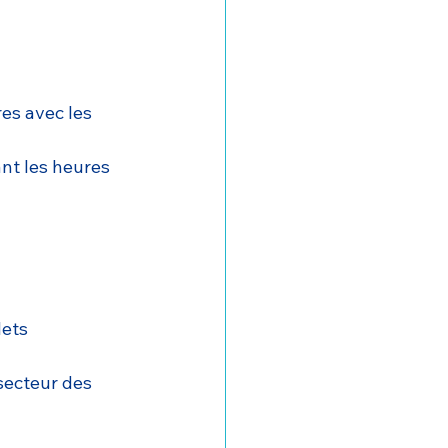
es avec les 
nt les heures 
lets
secteur des 