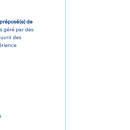
préposé(e) de 
s géré par des 
uvrir des 
érience 
s