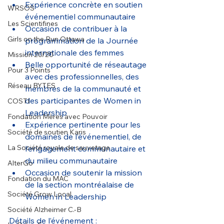
Expérience concrète en soutien 
WRSOS
événementiel communautaire
Les Scientifines
Occasion de contribuer à la 
Girls on the Run Ottawa
programmation de la Journée 
internationale des femmes
Mission 20/20
Belle opportunité de réseautage 
Pour 3 Points
avec des professionnelles, des 
Réseau BYTES
membres de la communauté et 
des participantes de Women in 
COSTI
Leadership
Fondation Mères avec Pouvoir
Expérience pertinente pour les 
Société de soutien Karis
domaines de l’événementiel, de 
La Société royale de sauvetage
l’engagement communautaire et 
du milieu communautaire
AlterGo
Occasion de soutenir la mission 
Fondation du MAC
de la section montréalaise de 
Société Grow Local
Women in Leadership
Société Alzheimer C.-B
Détails de l’événement :