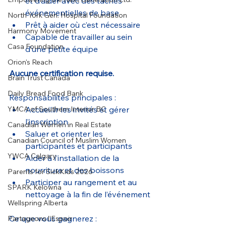
et d’aider avec des tâches 
événementielles de base
North York Gen. Hospital Foundation
Prêt à aider où c’est nécessaire
Harmony Movement
Capable de travailler au sein 
Casa Foundation
d’une petite équipe
Orion's Reach
Aucune certification requise.
Brain Trust Canada
Daily Bread Food Bank
Responsabilités principales :
YMCA of Southern Interior BC
Accueillir les invités et gérer 
l’inscription
Canadian Women in Real Estate
Saluer et orienter les 
Canadian Council of Muslim Women
participantes et participants
YWCA Calgary
Aider à l’installation de la 
nourriture et des boissons
Parents for SickKids 2026
Participer au rangement et au 
SPARK Kelowna
nettoyage à la fin de l’événement
Wellspring Alberta
Ce que vous gagnerez :
Partageons l’Espoir