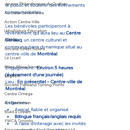
Jeunes Philanthropes du Québec
le public et soutenir des événements 
communautaires.
Au cœur de l’enfance
Action Centre-Ville
Les bénévoles participeront à 
UrbaNature Éducation
l’événement qui aura lieu au 
Centre 
Sanaaq
, un centre culturel et 
APARL
communautaire dynamique situé au 
Société Street Sisters
centre-ville de 
Montréal
.
Le Livart
Niteo Africa Society
Engagement : 
Environ 5 heures 
(événement d’une journée)
Logifem
Lieu : 
En présentiel – Centre-ville de 
Société Parkland Turning Points
Montréal
Centre Oméga
Exigences :
Art Souterrain
Amical, fiable et organisé
Build a Dream
Bilingue français/anglais requis
YWCA Toronto
À l’aise d’interagir avec les invités 
Empowering the Next Generation Ltd.