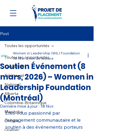
Post
Toutes les opportunités
Women in Leadership (WIL) Foundation
Toutes les opportunités
18 févr.
2 min de lecture
Soutien Événement (8
Complète
mars, 2026) – Women in
Télétravail
National
Leadership Foundation
Alberta
(Montréal)
Colombie-Britannique
Dernière mise à jour :
18 févr.
Manitoba
Êtes-vous passionné par 
l’engagement communautaire et le 
Ontario
soutien à des événements porteurs 
Québec