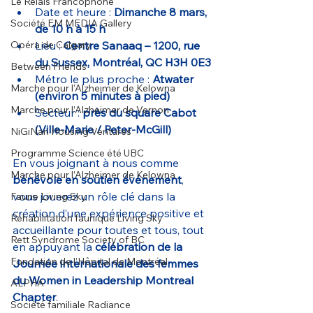
Le Relais Francophone
Date et heure : 
Dimanche 8 mars, 
Société EM MEDIA Gallery
de 10 h à 15 h
Opéra de Calgary
Lieu : 
Centre Sanaaq – 1200, rue 
du Sussex, Montréal, QC H3H 0E3
Between Friends
Métro le plus proche : 
Atwater 
Marche pour l’Alzheimer de Kelowna
(environ 5 minutes à pied)
Marche pour l’Alzheimer de Vernon
Secteur :
 près du square Cabot 
(Ville-Marie / Peter-McGill)
NiGiNan Housing Ventures
Programme Science été UBC
En vous joignant à nous comme 
Marche pour l’Alzheimer de Kelowna
bénévole en soutien événement
, 
vous jouerez un rôle clé dans la 
Faune Living Sky
création d’une expérience positive et 
Réhabilitation faunique Living Sky
accueillante pour toutes et tous, tout 
Rett Syndrome Society of BC
en appuyant la 
célébration de la 
Fondation de l’Hôpital de Montréal
Journée internationale des femmes 
du Women in Leadership Montreal 
ALPHA
Chapter
.
Société familiale Radiance