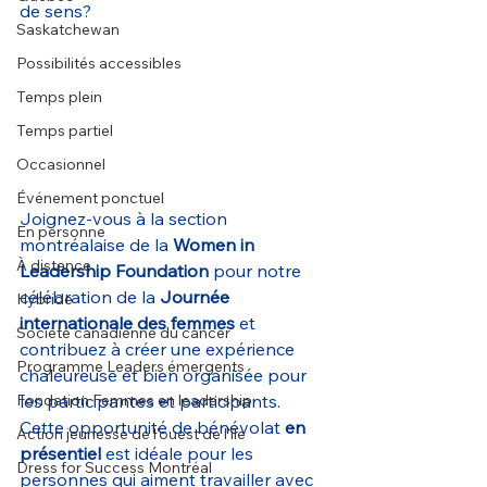
de sens?
Saskatchewan
Possibilités accessibles
Temps plein
Temps partiel
Occasionnel
Événement ponctuel
Joignez-vous à la section 
En personne
montréalaise de la 
Women in 
À distance
Leadership Foundation
 pour notre 
célébration de la 
Journée 
Hybride
internationale des femmes
 et 
Société canadienne du cancer
contribuez à créer une expérience 
Programme Leaders émergents
chaleureuse et bien organisée pour 
Fondation Femmes en leadership
les participantes et participants. 
Cette opportunité de bénévolat 
en 
Action jeunesse de l'ouest de l'île
présentiel 
est idéale pour les 
Dress for Success Montréal
personnes qui aiment travailler avec 