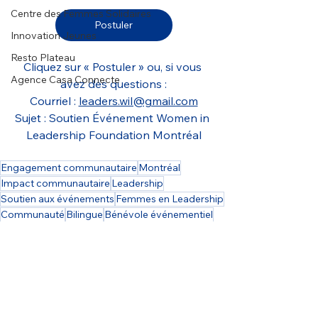
Centre des Femmes Solidaires
Postuler
Innovation Jeunes
Resto Plateau
Cliquez sur « Postuler » ou, si vous 
Agence Casa Connecte
avez des questions :
Courriel : 
leaders.wil@gmail.com
Sujet : Soutien Événement Women in 
Leadership Foundation Montréal
Engagement communautaire
Montréal
Impact communautaire
Leadership
Soutien aux événements
Femmes en Leadership
Communauté
Bilingue
Bénévole événementiel
Accueil et réception
Organisme communautaire
Environnement bilingue
Journée internationale des femmes
Réseautage professionnel
Égalité
Fondation Femmes en leadership
Complète