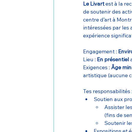
Le Livart
 est à la re
de soutenir des acti
centre d’art à Montr
intéressées par les 
expérience significa
Engagement : 
Envir
Lieu : 
En présentiel
 
Exigences : 
Âge min
artistique (aucune ce
Tes responsabilités 
Soutien aux p
Assister le
(fins de se
Soutenir le
Expositions et