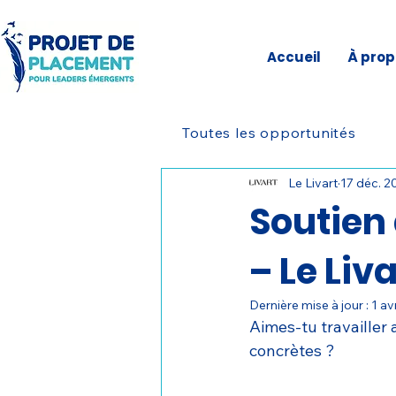
Accueil
À prop
Toutes les opportunités
Le Livart
17 déc. 2
Soutien
– Le Liv
Dernière mise à jour :
1 avr
Aimes-tu travailler 
concrètes ?