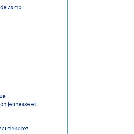
n de camp 
que
ion jeunesse et 
 soutiendrez 