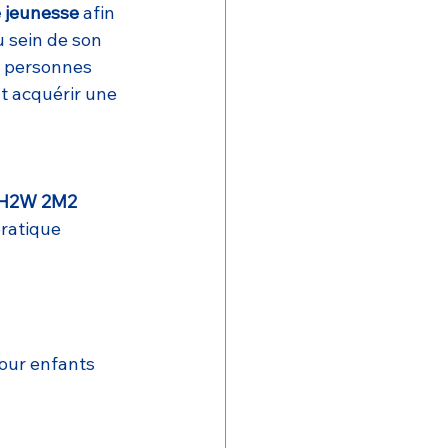
 jeunesse
 afin 
 sein de son 
s personnes 
t acquérir une 
C H2W 2M2
pratique 
pour enfants 