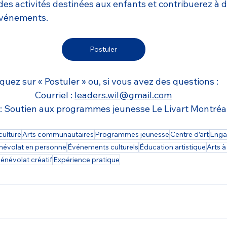
des activités destinées aux enfants et contribuerez à 
événements.
Postuler
iquez sur « Postuler » ou, si vous avez des questions :
Courriel : 
leaders.wil@gmail.com
: Soutien aux programmes jeunesse Le Livart Montréa
culture
Arts communautaires
Programmes jeunesse
Centre d’art
Enga
névolat en personne
Événements culturels
Éducation artistique
Arts à
énévolat créatif
Expérience pratique