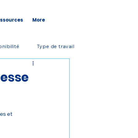
ssources
More
nibilité
Type de travail
nesse
es et 