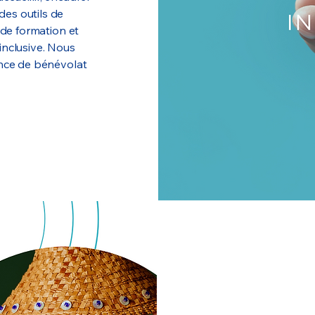
es outils de
de formation et
inclusive. Nous
ence de bénévolat