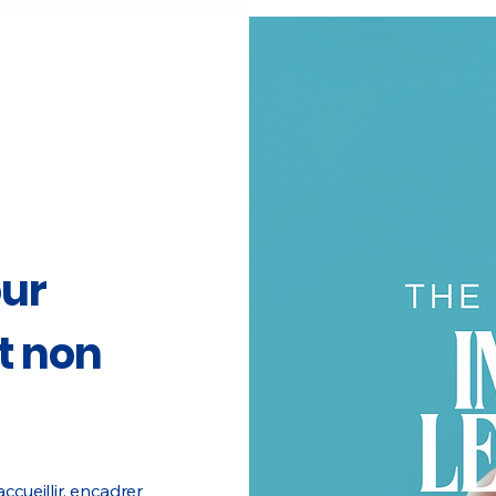
our
t non
cueillir, encadrer