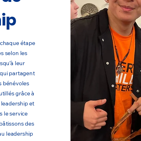
ip
 chaque étape
s selon les
squ’à leur
 qui partagent
es bénévoles
utillés grâce à
 leadership et
 le service
bâtissons des
au leadership