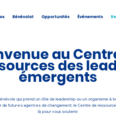
os
Bénévolat
Opportunités
Événements
Re
nvenue au Centr
sources des lea
émergents
névole qui prend un rôle de leadership ou un organisme à but
r de futur·e·s agent·e·s de changement, le Centre de ressourc
là pour vous soutenir.