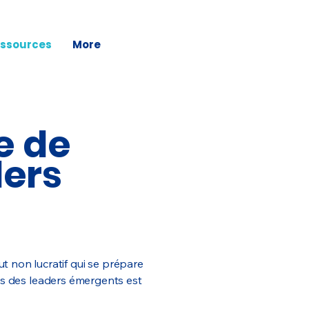
ssources
More
e de
ders
 non lucratif qui se prépare
es des leaders émergents est