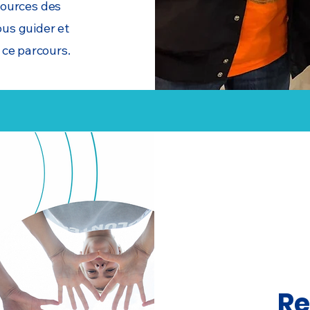
sources des
ous guider et
 ce parcours.
Re