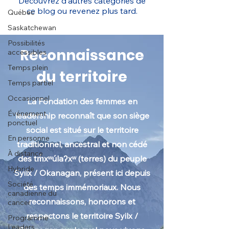
Découvrez d'autres catégories de
ce blog ou revenez plus tard.
Québec
Saskatchewan
Possibilités
Reconnaissance
accessibles
Temps plein
du territoire
Temps partiel
Occasionnel
La Fondation des femmes en
Événement
leadership reconnaît que son siège
ponctuel
social est situé sur le territoire
En personne
traditionnel, ancestral et non cédé
À distance
des tm̓xʷúlaʔxʷ (terres) du peuple
Hybride
Syilx / Okanagan, présent ici depuis
Société
des temps immémoriaux. Nous
canadienne du
reconnaissons, honorons et
cancer
respectons le territoire Syilx /
Programme
Leaders