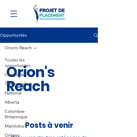
Opportunités
Orion's Reach
Toutes les
Orion's
opportunités
Complète
Reach
Télétravail
National
Alberta
Colombie-
Britannique
Posts à venir
Manitoba
Ontario