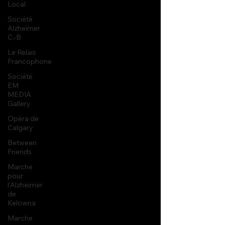
Local
Société
Alzheimer
C.-B
Le Relais
Francophone
Société
EM
MEDIA
Gallery
Opéra de
Calgary
Between
Friends
Marche
pour
l’Alzheimer
de
Kelowna
Marche