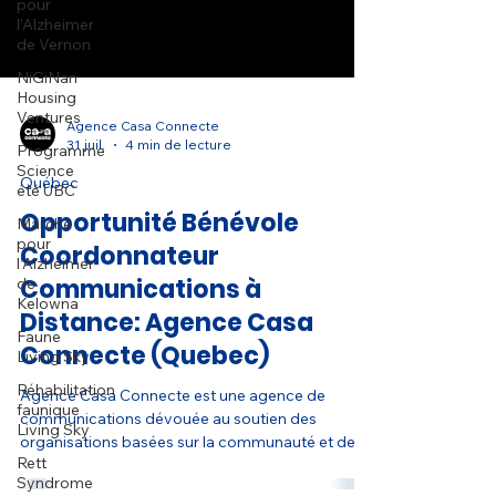
pour
l’Alzheimer
de Vernon
NiGiNan
Housing
Ventures
Programme
Science
été UBC
Agence Casa Connecte
Marche
31 juil.
4 min de lecture
pour
l’Alzheimer
Québec
de
Kelowna
Opportunité Bénévole
Faune
Coordonnateur
Living Sky
Communications à
Réhabilitation
Distance: Agence Casa
faunique
Living Sky
Connecte (Quebec)
Rett
Syndrome
Agence Casa Connecte est une agence de