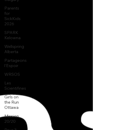
Parents
for
SickKids
2026
SPARK
Kelowna
Wellspring
Alberta
Partageons
l’Espoir
WRSOS
Les
Scientifines
Girls on
the Run
Ottawa
Mission
20/20