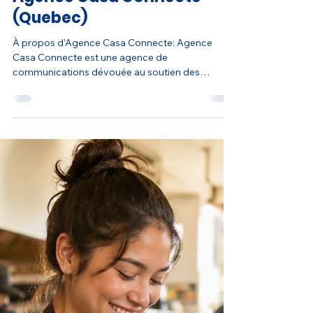
Agence Casa Connecte
31 juil.
3 min de lecture
Québec
Opportunité Bénévole
Monteur Vidéo à Distance:
Agence Casa Connecte
(Quebec)
À propos d'Agence Casa Connecte: Agence
Casa Connecte est une agence de
communications dévouée au soutien des
organisations basées sur la communauté et des
initiatives d'impact social.