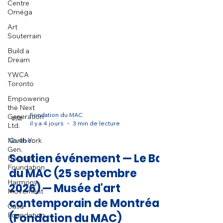
Centre
Oméga
Art
Souterrain
Build a
Dream
YWCA
Toronto
Empowering
the Next
Generation
Ltd.
Fondation du MAC
North York
il y a 4 jours
3 min de lecture
Gen.
Hospital
Québec
Foundation
Soutien événement — Le Bal
Harmony
du MAC (25 septembre
Movement
2026) — Musée d'art
Casa
Foundation