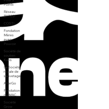
Pour 3
Points
Réseau
BYTES
COSTI
Fondation
Mères
avec
Pouvoir
Société de
soutien
Karis
La Société
royale de
sauvetage
AlterGo
Fondation
du MAC
Société
Grow