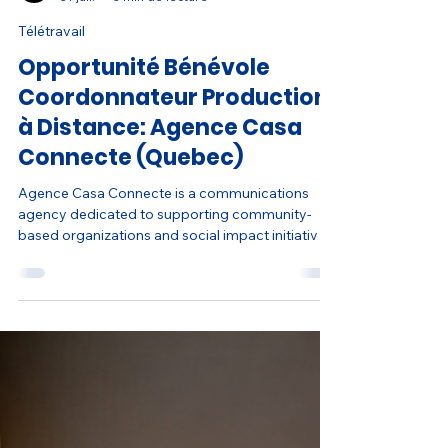
Agence Casa Connecte
31 juil.
3 min de lecture
Télétravail
Opportunité Bénévole
Coordonnateur Production
à Distance: Agence Casa
Connecte (Quebec)
Agence Casa Connecte is a communications
agency dedicated to supporting community-
based organizations and social impact initiatives.
They work with nonprofits and social enterprises
to create compelling media content that tells