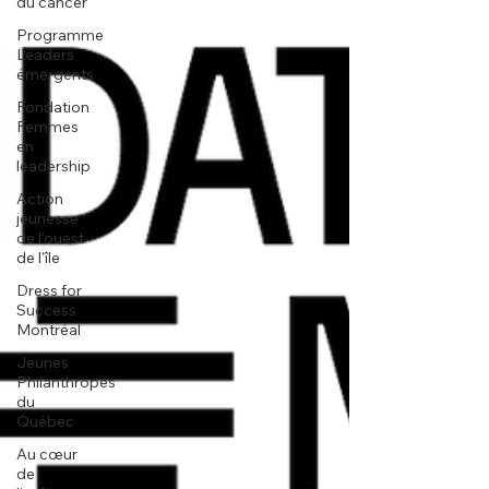
du cancer
Programme
Leaders
émergents
Fondation
Femmes
en
leadership
Action
jeunesse
de l'ouest
de l'île
Dress for
Success
Montréal
Jeunes
Philanthropes
du
Québec
Au cœur
de