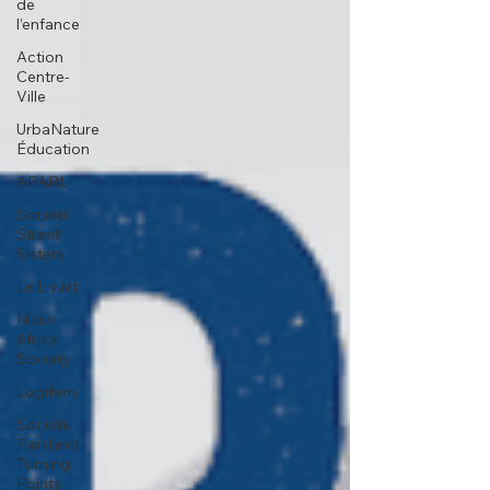
de
l’enfance
Action
Centre-
Ville
UrbaNature
Éducation
APARL
Société
Street
Sisters
Le Livart
Niteo
Africa
Society
Logifem
Société
Parkland
Turning
Points