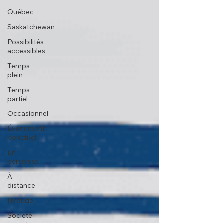
Québec
Saskatchewan
Possibilités
accessibles
Temps
plein
Temps
partiel
Occasionnel
Événement
ponctuel
En
personne
À
distance
Hybride
Société