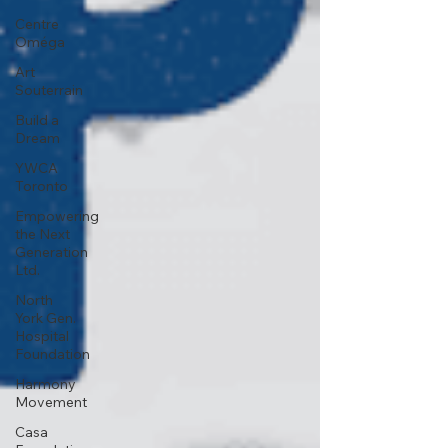
Centre
Oméga
Art
Souterrain
Build a
Dream
YWCA
Toronto
Empowering
the Next
Generation
Ltd.
North
York Gen.
Hospital
Foundation
Harmony
Movement
Casa