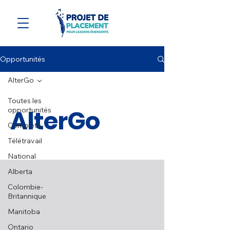
Opportunités
AlterGo
Toutes les
AlterGo
opportunités
Complète
Télétravail
National
Alberta
Colombie-
Britannique
Manitoba
Ontario