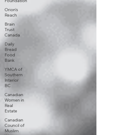
Foundation
Orion's
Reach
Brain
Trust
Canada
Daily
Bread
Food
Bank
YMCA of
Southern
Interior
BC
Canadian
Women in
Real
Estate
Canadian
Council of
Muslim