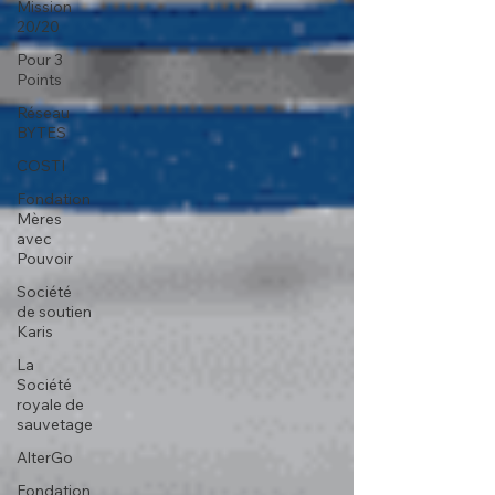
Mission
20/20
Pour 3
Points
Réseau
BYTES
COSTI
Fondation
Mères
avec
Pouvoir
Société
de soutien
Karis
La
Société
royale de
sauvetage
AlterGo
Fondation