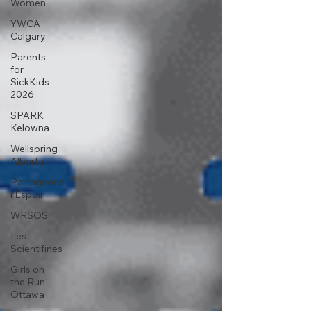
Women
YWCA
Calgary
Parents
for
SickKids
2026
SPARK
Kelowna
Wellspring
Alberta
Partageons
l’Espoir
WRSOS
Les
Scientifines
Girls on
the Run
Ottawa