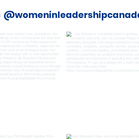
@womeninleadershipcanad
m