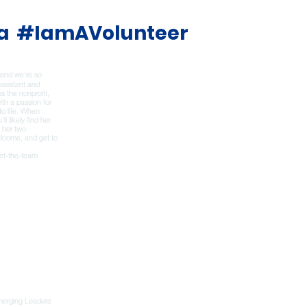
a
#IamAVolunteer