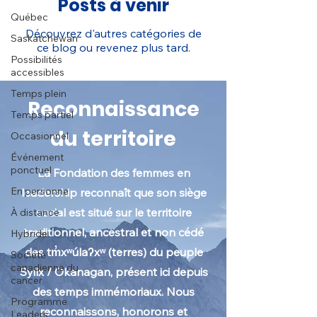
Posts à venir
Québec
Découvrez d'autres catégories de
Saskatchewan
ce blog ou revenez plus tard.
Possibilités
accessibles
Temps plein
Reconnaissance
Temps partiel
du territoire
Occasionnel
Événement
ponctuel
La Fondation des femmes en
En personne
leadership reconnaît que son siège
social est situé sur le territoire
À distance
traditionnel, ancestral et non cédé
Hybride
des tm̓xʷúlaʔxʷ (terres) du peuple
Société
canadienne du
Syilx / Okanagan, présent ici depuis
cancer
des temps immémoriaux. Nous
Programme
reconnaissons, honorons et
Leaders