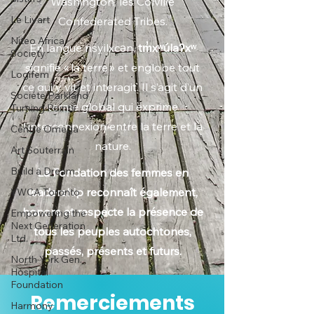
Washington, les Colville
Le Livart
Confederated Tribes.
Niteo Africa
En langue nsyilxcən,
tm̓xʷúlaʔxʷ
Society
signifie « la terre » et englobe tout
Logifem
ce qui y vit et interagit. Il s’agit d’un
Société Parkland
terme global qui exprime
Turning Points
l’interconnexion entre la terre et la
Centre Oméga
nature.
Art Souterrain
Build a Dream
La Fondation des femmes en
leadership reconnaît également,
YWCA Toronto
honore et respecte la présence de
Empowering the
Next Generation
tous les peuples autochtones,
Ltd.
passés, présents et futurs.
North York Gen.
Hospital
Foundation
Remerciements
Harmony