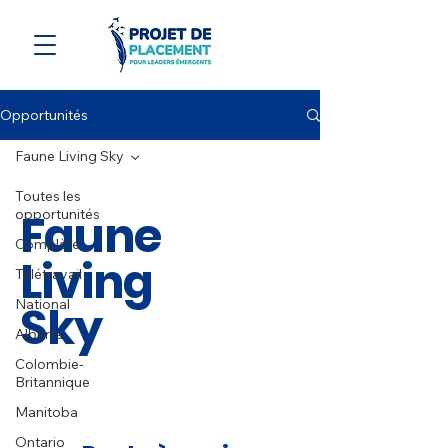
Opportunités
Faune Living Sky
Toutes les
Faune
opportunités
Complète
Living
Télétravail
National
Sky
Alberta
Colombie-
Britannique
Manitoba
Ontario