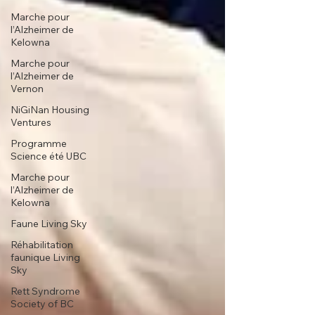
Marche pour
l’Alzheimer de
Kelowna
Marche pour
l’Alzheimer de
Vernon
NiGiNan Housing
Ventures
Programme
Science été UBC
Marche pour
l’Alzheimer de
Kelowna
Faune Living Sky
Réhabilitation
faunique Living
Sky
Rett Syndrome
Society of BC