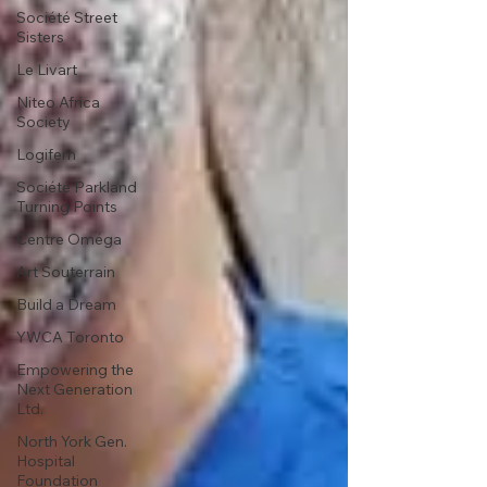
Société Street
Sisters
Le Livart
Niteo Africa
Society
Logifem
Société Parkland
Turning Points
Centre Oméga
Art Souterrain
Build a Dream
YWCA Toronto
Empowering the
Next Generation
Ltd.
North York Gen.
Hospital
Foundation