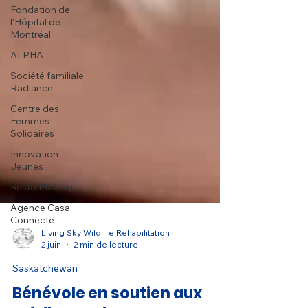
Fondation de
l’Hôpital de
Montréal
ALPHA
Société familiale
Radiance
Centre des
Femmes
Solidaires
Innovation
Jeunes
Resto Plateau
Agence Casa
Connecte
Living Sky Wildlife Rehabilitation
2 juin
2 min de lecture
Saskatchewan