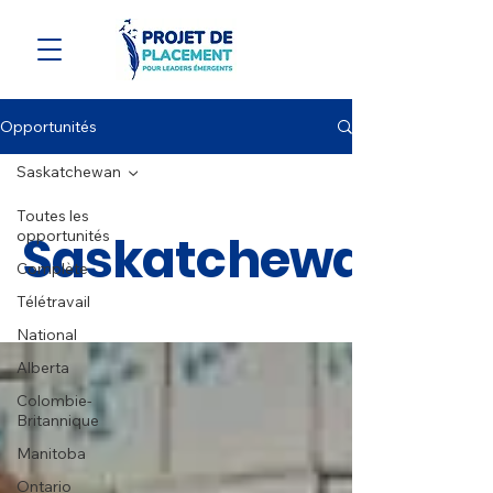
Opportunités
Saskatchewan
Toutes les
Saskatchewan
opportunités
Complète
Télétravail
National
Alberta
Colombie-
Britannique
Manitoba
Ontario