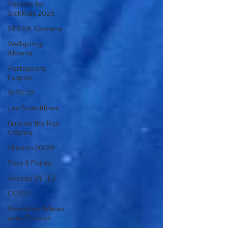
Parents for
SickKids 2026
SPARK Kelowna
Wellspring
Alberta
Partageons
l’Espoir
WRSOS
Les Scientifines
Girls on the Run
Ottawa
Mission 20/20
Pour 3 Points
Réseau BYTES
COSTI
Fondation Mères
avec Pouvoir