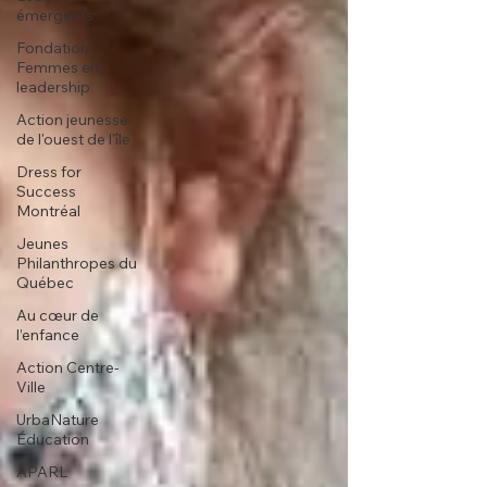
émergents
Fondation
Femmes en
leadership
Action jeunesse
de l'ouest de l'île
Dress for
Success
Montréal
Jeunes
Philanthropes du
Québec
Au cœur de
l’enfance
Action Centre-
Ville
UrbaNature
Éducation
APARL