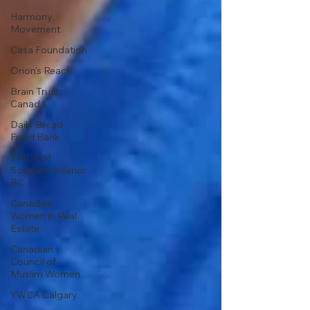
Harmony
Movement
Casa Foundation
Orion's Reach
Brain Trust
Canada
Daily Bread
Food Bank
YMCA of
Southern Interior
BC
Canadian
Women in Real
Estate
Canadian
Council of
Muslim Women
YWCA Calgary