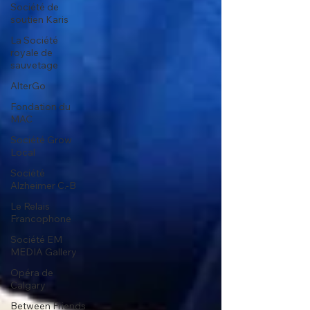
Société de
soutien Karis
La Société
royale de
sauvetage
AlterGo
Fondation du
MAC
Société Grow
Local
Société
Alzheimer C.-B
Le Relais
Francophone
Société EM
MEDIA Gallery
Opéra de
Calgary
Between Friends