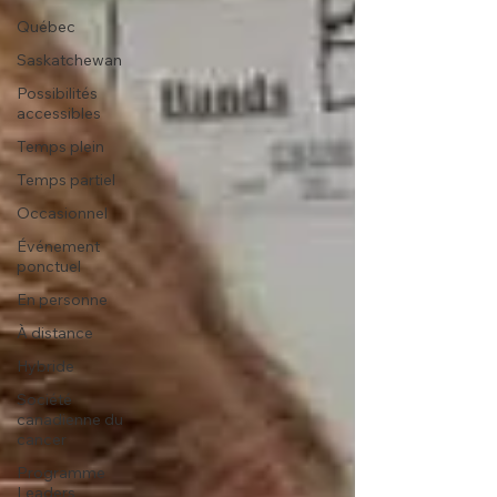
Québec
Saskatchewan
Possibilités
accessibles
Temps plein
Temps partiel
Occasionnel
Événement
ponctuel
En personne
À distance
Hybride
Société
canadienne du
cancer
Programme
Leaders